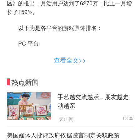
区》的推出，月活用户达到了6270万，比上一月增
长了159%。
以下为是各平台的游戏具体排名：
PC 平台
查看全文>>
热点新闻
手艺越交流越活，朋友越走
动越亲
天山网
08-05
美国媒体人批评政府依据谎言制定关税政策
1、《地下城与勇士》