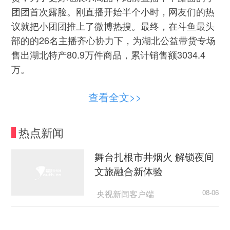
团团首次露脸。刚直播开始半个小时，网友们的热
议就把小团团推上了微博热搜。最终，在斗鱼最头
部的的26名主播齐心协力下，为湖北公益带货专场
售出湖北特产80.9万件商品，累计销售额3034.4
万。
这不是斗鱼第一次直播带货。去年12月份到今
查看全文>>
年4月份，已经先后通过峰峰三号、正直博等主
播，已经开始了直播带货的尝试。斗鱼在新业务的
热点新闻
布局尝试，还包括“云游戏”，“陪玩业务”。今年3
月，斗鱼尝试云游戏业务，除了早先的云手游之
舞台扎根市井烟火 解锁夜间
外，还上线了部分云端游的beat版本。另外，去年
文旅融合新体验
年底，斗鱼还低调推出游戏“陪玩”业务。
央视新闻客户端
08-06
有媒体分析称，随着斗鱼开始布局云游戏、陪
“天梯”的规矩，为何如此动人？
玩和直播带货业务，今后直播平台必然还会出现更