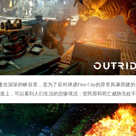
深深的峡谷里，是为了应对肆虐First City的异常风暴而建
道上，可以看到人们生活的悲惨境况：贫民窟和死亡威胁无处不