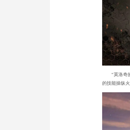
“莫洛奇的
的技能操纵火