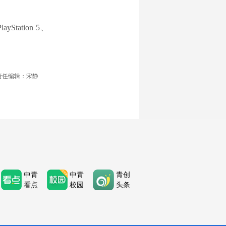
ation 5、
责任编辑：宋静
中青
中青
青创
看点
校园
头条