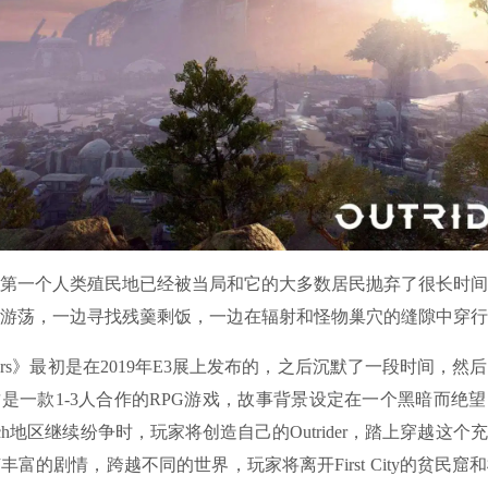
的第一个人类殖民地已经被当局和它的大多数居民抛弃了很长时
游荡，一边寻找残羹剩饭，一边在辐射和怪物巢穴的缝隙中穿行
ders》最初是在2019年E3展上发布的，之后沉默了一段时间，然
是一款1-3人合作的RPG游戏，故事背景设定在一个黑暗而绝
ch地区继续纷争时，玩家将创造自己的Outrider，踏上穿越这
丰富的剧情，跨越不同的世界，玩家将离开First City的贫民窟