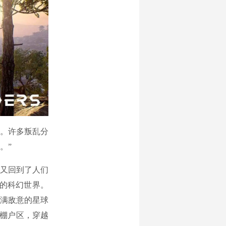
间。许多叛乱分
。”
后又回到了人们
望的科幻世界。
个充满敌意的星球
和棚户区，穿越