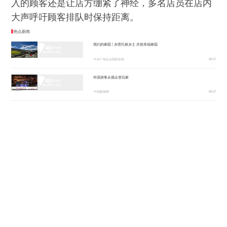
入的顾客还是让店方绷紧了神经，多名店员在店内
大声呼吁顾客排队时保持距离。
热点新闻
我们的家园 | 乡贤扎根乡土 共筑幸福家园
中央广电总台国际在线
08-07
外国游客从观众变玩家
中国新闻网
08-07
日本广岛民众举行游行 反对政府危险行径
央视新闻客户端
08-07
立秋：太行椒红
山西新闻网
08-07
纳米制造，探索微观世界的无限可能
人民日报
08-07
碧水东流、鱼儿欢腾 重庆为长江水质持续“上分”
第1眼TV-华龙网
08-07