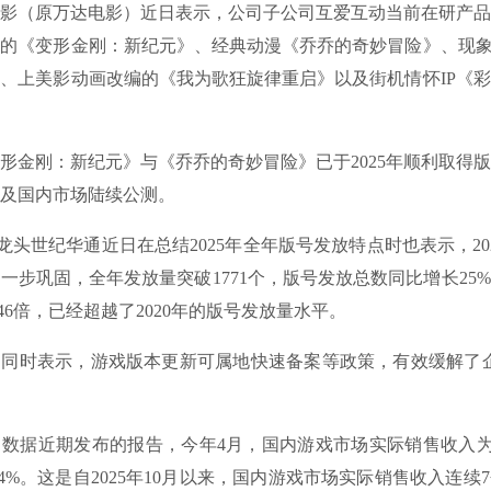
（原万达电影）近日表示，公司子公司互爱互动当前在研产品
的《变形金刚：新纪元》、经典动漫《乔乔的奇妙冒险》、现象
、上美影动画改编的《我为歌狂旋律重启》以及街机情怀IP《彩
刚：新纪元》与《乔乔的奇妙冒险》已于2025年顺利取得版
海外及国内市场陆续公测。
世纪华通近日在总结2025年全年版号发放特点时也表示，20
一步巩固，全年发放量突破1771个，版号发放总数同比增长25%，
.46倍，已经超越了2020年的版号发放量水平。
时表示，游戏版本更新可属地快速备案等政策，有效缓解了企
近期发布的报告，今年4月，国内游戏市场实际销售收入为30
.04%。这是自2025年10月以来，国内游戏市场实际销售收入连续