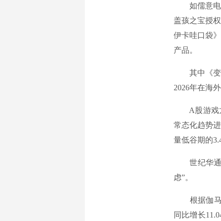
如儒意电影
盖孩之宝授权
伊卡哇口袋》
产品。
其中《变形金
2026年在
A股游戏龙头
常态化趋势进
量低谷期的3
世纪华通同
虑”。
根据伽马数据
同比增长11