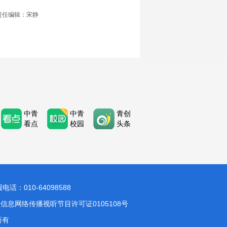
责任编辑：宋静
中青
中青
青创
看点
校园
头条
：010-64098588
信息网络传播视听节目许可证0105108号
所有