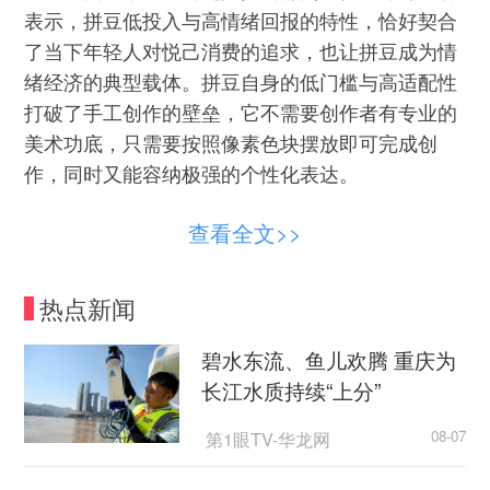
表示，拼豆低投入与高情绪回报的特性，恰好契合
了当下年轻人对悦己消费的追求，也让拼豆成为情
绪经济的典型载体。拼豆自身的低门槛与高适配性
打破了手工创作的壁垒，它不需要创作者有专业的
美术功底，只需要按照像素色块摆放即可完成创
作，同时又能容纳极强的个性化表达。
恶性竞争带来安全风险
查看全文>>
记者在网上搜索发现，从一线城市到三四线城
热点新闻
市，从商场到步行街，拼豆店如雨后春笋般涌现，
成为当下火爆的线下业态之一。其中，北京朝阳区
碧水东流、鱼儿欢腾 重庆为
三里屯商圈就聚集了十余家拼豆店。企查查数据显
长江水质持续“上分”
示，截至今年5月27日，国内拼豆相关企业总量达
1601家，其中97.19%的企业成立于一年内。
第1眼TV-华龙网
08-07