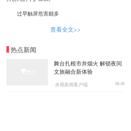
过早触屏危害颇多
李先生在广东省深圳市工作，每个月只能回一
查看全文>>
次湖南老家，他5岁的儿子从小就跟着年过六旬的
爷爷奶奶生活。
热点新闻
两位老人的身体还算硬朗，但精力已经跟不上
舞台扎根市井烟火 解锁夜间
活泼好动的孩子，看不懂绘本上的文字，也不会设
文旅融合新体验
计趣味游戏，更不懂什么是“早期启蒙”。为了让调
皮的孩子安静下来，智能手机成了他们最方便的“带
央视新闻客户端
08-06
娃工具”。
“天梯”的规矩，为何如此动人？
每天早上，孩子刚吃过饭就拽着奶奶的衣角要
荆楚网
08-06
手机；吃饭时，必须看着短视频才肯张嘴；晚上睡
觉前，也嚷嚷着要用手机听故事。
超7万亿元织密“六张网” 激活