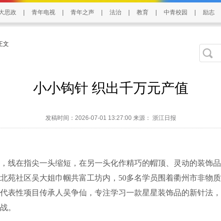
大思政
|
青年电视
|
青年之声
|
法治
|
教育
|
中青校园
|
励志
 正文
小小钩针 织出千万元产值
发稿时间：2026-07-01 13:27:00 来源： 浙江日报
线在指尖一头缩短，在另一头化作精巧的帽顶、灵动的装饰品…
北苑社区吴大姐巾帼共富工坊内，50多名学员围着衢州市非物
代表性项目传承人吴争仙，专注学习一款星星装饰品的新针法，
战。