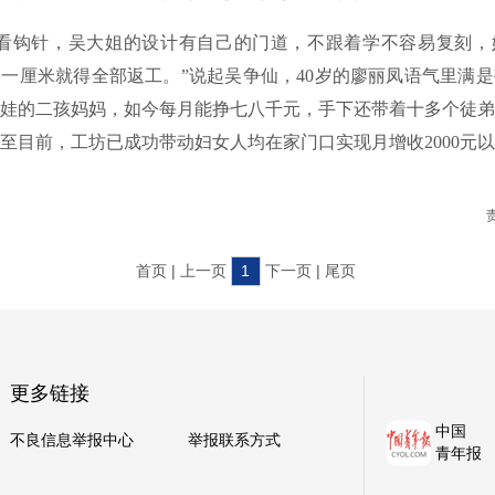
钩针，吴大姐的设计有自己的门道，不跟着学不容易复刻，
一厘米就得全部返工。”说起吴争仙，40岁的廖丽凤语气里满
娃的二孩妈妈，如今每月能挣七八千元，手下还带着十多个徒弟
至目前，工坊已成功带动妇女人均在家门口实现月增收2000元
首页 | 上一页
1
下一页 | 尾页
更多链接
中国
不良信息举报中心
举报联系方式
青年报