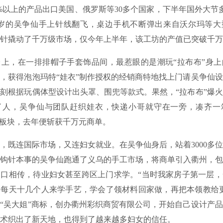
以上的产品出口美国、俄罗斯等30多个国家，下半年国外大节
3岁的吴争仙手上针线翻飞，桌边手机不断弹出来自沃尔玛等大
针撬动了千万级市场，仅今年上半年，该工坊的产值已突破千万
，在一排排帽子手套饰品间，最惹眼的是潮玩“拉布布”身上
，获得泡泡玛特“娃衣”制作授权的经销商特地找上门请吴争仙
刻根据玩偶体型设计出头罩、围兜等款式。果然，“拉布布”爆
了人，吴争仙与团队赶织娃衣，快递小哥就守在一旁，凑齐一
一板块，去年便斩获千万元商单。
连国际市场，又连妇女就业。在吴争仙身后，站着3000多位
钩针本事的吴争仙跑通了义乌的手工市场，将商单引入衢州，包
口相传，待业妇女甚至跨区上门求学。“当时我家房子第一层，
每天十几个人来学手艺，学会了领材料回家做，再把本领教给更多
“吴大姐”商标，创办衢州彩织商贸有限公司，开始自己设计产
术织出了新天地，也得到了越来越多妇女的信任。