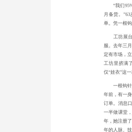
“我们95%
月备货。”6
单。凭一根钩
工坊展台上
服。去年三月
定有市场，立
工坊里挤满
仅“娃衣”这
一根钩针，既
年前，有一身
订单。消息口
一半做课堂，
年，她注册了
年的人脉、技