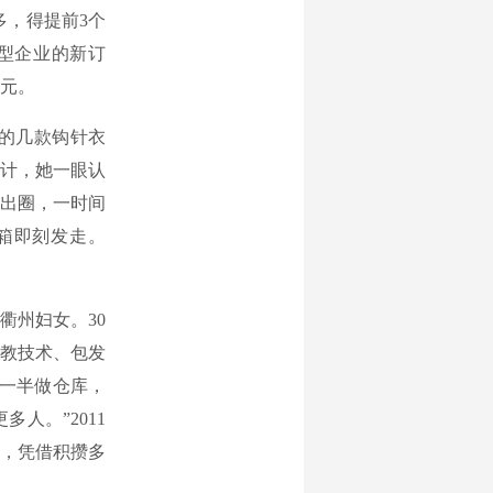
多，得提前3个
型企业的新订
元。
的几款钩针衣
设计，她一眼认
火出圈，一时间
箱即刻发走。
衢州妇女。30
教技术、包发
一半做仓库，
人。”2011
品，凭借积攒多