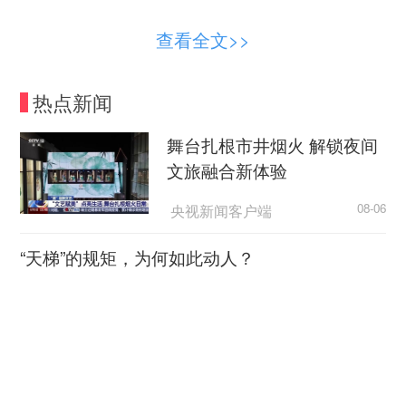
8名孤立无援的未成年人，被以胁迫、利诱、
查看全文>>
拍摄视频等手段强奸，其中包括3名未满14周岁的
幼女。她们中有的被逼长期服用避孕药，多人患上
热点新闻
了妇科病。
舞台扎根市井烟火 解锁夜间
就在今年6月，邓枫（化名）发现自己18岁的
文旅融合新体验
女友失联，一路追踪发现其被父母送进重庆南川胤
呈素质教育基地，在山坡上，他拍摄到有学员在机
央视新闻客户端
08-06
构内被“教官”殴打的视频。曝光后，涉事教官田某
“天梯”的规矩，为何如此动人？
被重庆市南川区公安局依法予以行政处罚。
荆楚网
08-06
目前，全国有多少戒网瘾机构尚无权威的统
计。记者注意到，在短视频平台上，湖南、安徽、
超7万亿元织密“六张网” 激活
河南、山东等多地均有类似网戒机构发布招生宣
实体经济新动能
传。
央广网
08-06