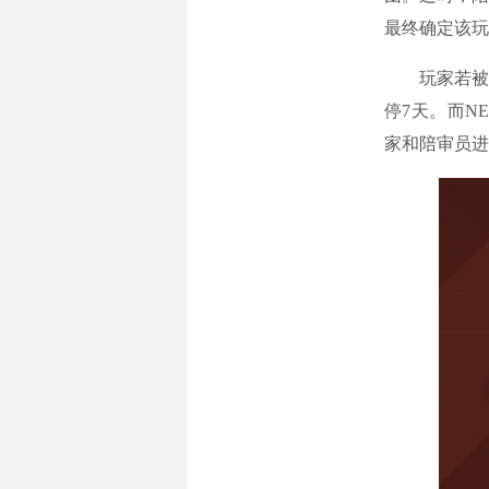
最终确定该玩
玩家若被判
停7天。而N
家和陪审员进