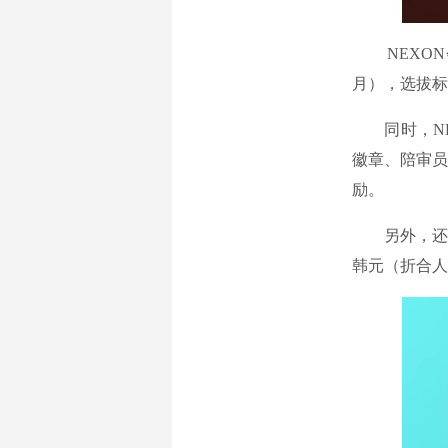
NEXON
月），选拔标
同时，NE
徽章、陪审员
励。
另外，还会给
韩元（折合人