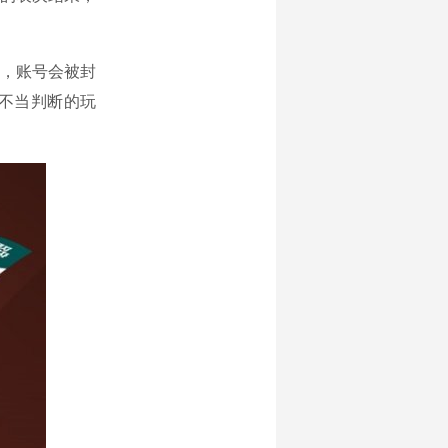
，账号会被封
出不当判断的玩