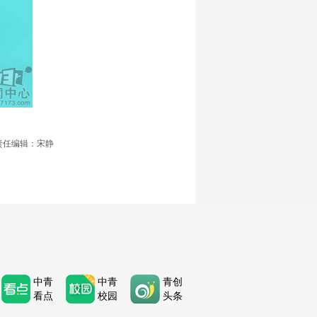
责任编辑：宋静
中青
中青
青创
看点
校园
头条