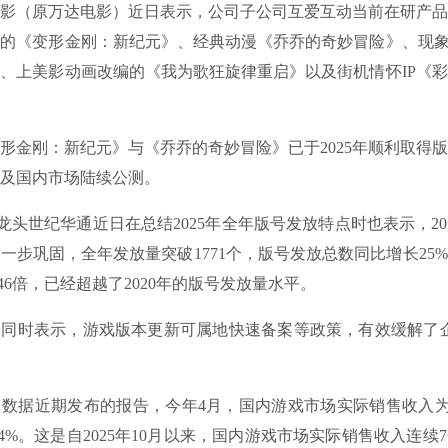
（原万达电影）近日表示，公司子公司互爱互动当前在研产品
的《变形金刚：新纪元》、经典动漫《乔乔的奇妙冒险》、现象
、上美影动画改编的《我为歌狂旋律重启》以及街机情怀IP《彩
刚：新纪元》与《乔乔的奇妙冒险》已于2025年顺利取得版
海外及国内市场陆续公测。
世纪华通近日在总结2025年全年版号发放特点时也表示，20
一步巩固，全年发放量突破1771个，版号发放总数同比增长25%，
.46倍，已经超越了2020年的版号发放量水平。
时表示，游戏版本更新可属地快速备案等政策，有效缓解了企
近期发布的报告，今年4月，国内游戏市场实际销售收入为30
.04%。这是自2025年10月以来，国内游戏市场实际销售收入连续