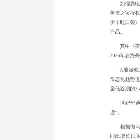
如儒意电影
盖孩之宝授权
伊卡哇口袋》
产品。
其中《变形金
2026年在
A股游戏龙头
常态化趋势进
量低谷期的3
世纪华通同
虑”。
根据伽马数据
同比增长11