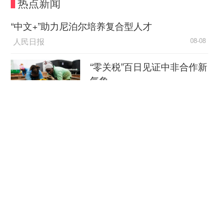
热点新闻
以在第三方平台上挂出账号，交易后提现，并给小
利发送了一个平台链接。交易完成后，小利却发现
“中文+”助力尼泊尔培养复合型人才
无法提现。原来，制作假网站的人也是骗子一伙
人民日报
08-08
的，骗子称小利输入账号时少了一位，导致资金被
冻住，需要“充值解冻”，反复充值多次的小利发现
“零关税”百日见证中非合作新
受骗。
气象
警方发现，诈骗分子会重点在短视频平台热门
新华社
08-08
游戏直播评论区、游戏公屏以及群聊等渠道广撒网
外媒：外贸强劲增长凸显中
发布虚假福利信息。一旦有未成年人“上钩”，便要
国经济韧性
求对方退出官方聊天环境，转至微信、QQ等隐蔽
渠道“私聊”，避开平台安全监测。
总台环球资讯广播
08-08
申文静提醒，所有与游戏相关的充值、购买、
消费新图景｜跨界融合拉长
交易，唯一安全途径就是游戏官方App等官方认证
夏日经济消费链条
渠道，对方若提出使用家长手机、索要验证码、开