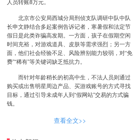
人员转账8万元。
北京市公安局西城分局刑侦支队调研中队中队
长申文静结合多起案例告诉记者，寒暑假和法定节
假日是此类诈骗高发期。一方面，孩子在假期空闲
时间充裕，对游戏道具、皮肤等需求强烈；另一方
面，他们社会经验不足、风险辨别能力较弱，对“免
费”“稀有”等关键词缺乏抵抗力。
而针对年龄稍长的初高中生，不法人员则通过
购买或出售明星周边产品、买游戏账号的方式寻找
目标，通过引导未成年人到“假网站”交易的方式骗
钱。
一起警情中，骗子向初中生小利（化名）出价
查看全文>>
8000元购买他的游戏账号，动心后的小利和对方添
加好友。骗子表示，为了“保障”交易安全，小利可