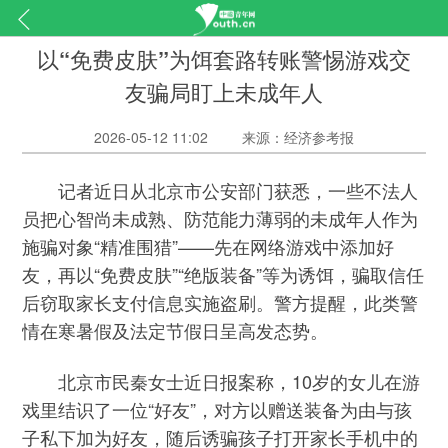
以“免费皮肤”为饵套路转账警惕游戏交
友骗局盯上未成年人
2026-05-12 11:02
来源：经济参考报
记者近日从北京市公安部门获悉，一些不法人
员把心智尚未成熟、防范能力薄弱的未成年人作为
施骗对象“精准围猎”——先在网络游戏中添加好
友，再以“免费皮肤”“绝版装备”等为诱饵，骗取信任
后窃取家长支付信息实施盗刷。警方提醒，此类警
情在寒暑假及法定节假日呈高发态势。
北京市民秦女士近日报案称，10岁的女儿在游
戏里结识了一位“好友”，对方以赠送装备为由与孩
子私下加为好友，随后诱骗孩子打开家长手机中的