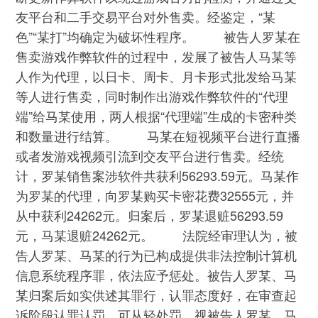
友平台和二手交易平台对外售卖。经鉴定，“某
色”“某打”均确定为破坏性程序。 被告人罗某在
售卖游戏作弊软件的过程中，发展了被告人马某等
人作为代理，以日卡、周卡、月卡形式批发给马某
等人进行售卖，同时制作出游戏作弊软件的“代理
端”给马某使用，两人根据“代理端”生成的卡密种类
和数量进行结算。 马某在短视频平台进行直播
或者发游戏视频引流到交友平台进行售卖。经统
计，罗某销售案涉软件共获利56293.59元。马某作
为罗某的代理，向罗某购买卡密花费32555元，并
从中获利24262元。归案后，罗某退赃56293.59
元，马某退赃24262元。 法院经审理认为，被
告人罗某、马某的行为已构成提供非法控制计算机
信息系统程序罪，依法应予惩处。被告人罗某、马
某归案后如实供述其罪行，认罪态度好，在审查起
诉阶段认罪认罚，可从轻处罚。视被告人罗某、马