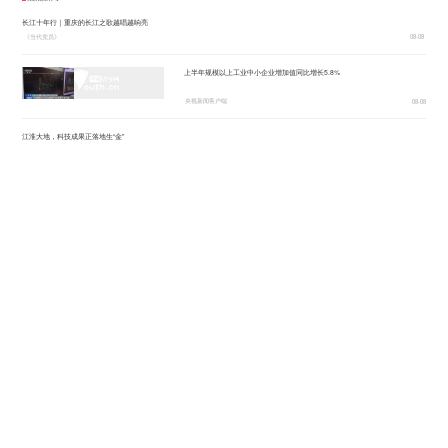
长江十年行｜重庆的长江之歌越唱越响亮
《当代党员》
08-08
上半年规模以上工业中小企业增加值同比增长5.8%
央视新闻客户端
08-08
江淮大地，科技成果正落地生“金”
新华社
08-08
柔性制造，高效匹配差异化需求
人民日报
08-08
国际锐评丨中方最新对美反制释放出什么信号？
央视新闻客户端
08-08
最新外贸数据公布 四个关键词解读中国经济韧性
央视新闻客户端
08-08
外国游客购物清单上“新成员”增多
央视网
08-08
重建的是家园 温暖的是人心
中国网
08-08