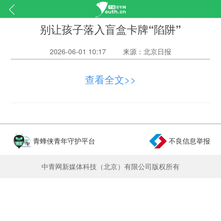
别让孩子落入盲盒卡牌“陷阱”
2026-06-01 10:17
来源：北京日报
今年“六一”国际儿童节到来之际，中国消费者
查看全文>>
协会、中国市场监督管理学会提示，当前盲盒、卡
牌市场还存在“类赌博”倾向，部分商家利用青少年
的好奇心和收集欲，诱导其做出超出自身消费能力
的购买行为，影响学业和身心健康。《盲盒经营行
青蜂侠青年守护平台
不良信息举报
为规范指引（试行）》明确规定，盲盒经营者不得
向未满8周岁未成年人销售盲盒。向8周岁及以上未
中青网新媒体科技（北京）有限公司版权所有
成年人销售盲盒商品，应当依法确认已取得相关监
护人的同意。然而，不少家长反映这样的年龄限制
基本形同虚设。一些代拆盲盒、卡牌的直播间花样
百出，有的孩子一个月内就消费上万元。此外，部